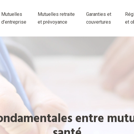
Mutuelles
Mutuelles retraite
Garanties et
Rég
d’entreprise
et prévoyance
couvertures
et o
fondamentales entre mutu
santé