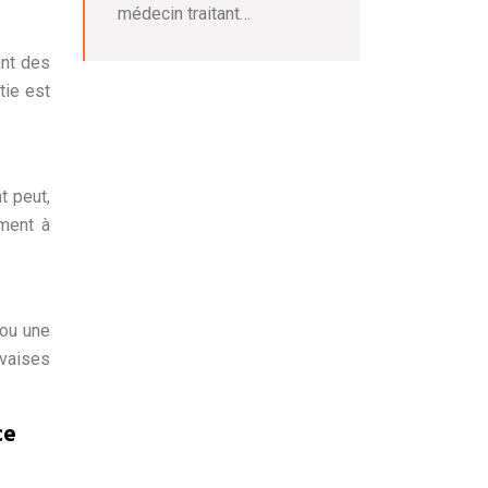
médecin traitant…
ant des
tie est
t peut,
ement à
 ou une
uvaises
ce