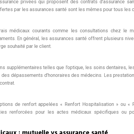
ssurance privées qui proposent des contrats d’assurance san
offertes par les assurances santé sont les mêmes pour tous les c
rais médicaux courants comme les consultations chez le m
aments. En général, les assurances santé offrent plusieurs niv
ge souhaité par le client.
 supplémentaires telles que l’optique, les soins dentaires, le
e des dépassements d’honoraires des médecins. Les prestatio
contrat.
tions de renfort appelées « Renfort Hospitalisation » ou « 
ties renforcées pour les actes médicaux spécifiques ou po
caux : mutuelle vs assurance santé